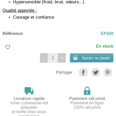
Hypersensible (froid, bruit, odeurs...)
Qualité apportée :
Courage et confiance
Référence
EF020
favorite_border
En stock
Ajouter au panier
Partager
Livraison rapide
Paiement sécurisé
Votre commande est
Paiement en ligne
préparée
100% sécurisé
et livrée chez vous