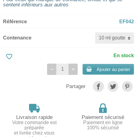
sentent inférieurs aux autres
Référence
EF042
Contenance
favorite_border
En stock
Ajouter au panier
Partager
Livraison rapide
Paiement sécurisé
Votre commande est
Paiement en ligne
préparée
100% sécurisé
et livrée chez vous